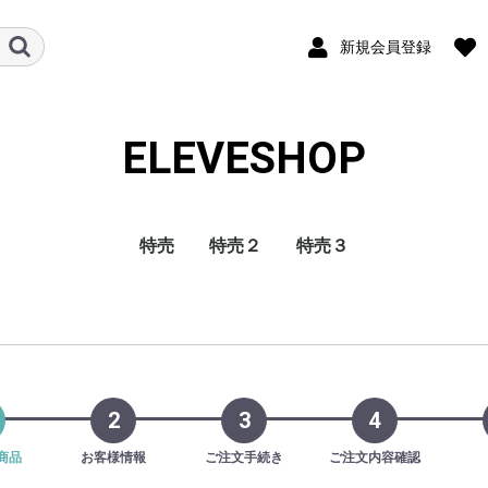
新規会員登録
ELEVESHOP
特売
特売２
特売３
彩のデザート
フルーツ
CUBE
2
3
4
商品
お客様情報
ご注文手続き
ご注文内容確認